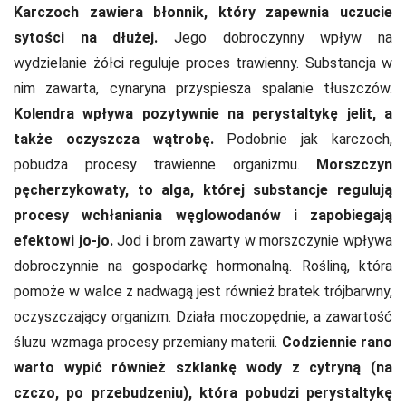
Karczoch zawiera błonnik, który zapewnia uczucie
sytości na dłużej.
Jego dobroczynny wpływ na
wydzielanie żółci reguluje proces trawienny. Substancja w
nim zawarta, cynaryna przyspiesza spalanie tłuszczów.
Kolendra wpływa pozytywnie na perystaltykę jelit, a
także oczyszcza wątrobę.
Podobnie jak karczoch,
pobudza procesy trawienne organizmu.
Morszczyn
pęcherzykowaty, to alga, której substancje regulują
procesy wchłaniania węglowodanów i zapobiegają
efektowi jo-jo.
Jod i brom zawarty w morszczynie wpływa
dobroczynnie na gospodarkę hormonalną. Rośliną, która
pomoże w walce z nadwagą jest również bratek trójbarwny,
oczyszczający organizm. Działa moczopędnie, a zawartość
śluzu wzmaga procesy przemiany materii.
Codziennie rano
warto wypić również szklankę wody z cytryną (na
czczo, po przebudzeniu), która pobudzi perystaltykę