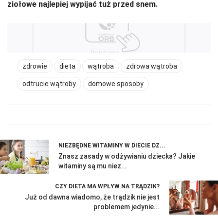
ziołowe najlepiej wypijać tuż przed snem.
zdrowie
dieta
wątroba
zdrowa wątroba
odtrucie wątroby
domowe sposoby
NIEZBĘDNE WITAMINY W DIECIE DZ...
Znasz zasady w odżywianiu dziecka? Jakie
witaminy są mu niez...
CZY DIETA MA WPŁYW NA TRĄDZIK?
Już od dawna wiadomo, że trądzik nie jest
problemem jedynie...