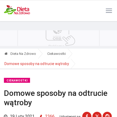
Polityka Prywatności
Reklama
Kontakt
RSS
Dieta Na Zdrowo
Ciekawostki
Domowe sposoby na odtrucie wątroby
CIEKAWOSTKI
Domowe sposoby na odtrucie
wątroby
19 Luty 2021
2366
Udostępnij na: