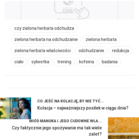
czy zielona herbata odchudza
zielona herbata na odchudzanie
zielona herbata
zielona herbata właściwości
odchudzanie
redukcja
ciało
sylwetka
trening
kofeina
badania
CO JEŚĆ NA KOLACJĘ, BY NIE TYĆ...
Kolacja – najważniejszy posiłek w ciągu dnia?
MIÓD MANUKA I JEGO CUDOWNE WŁA...
Czy faktycznie jego spożywanie ma tak wiele
zalet?