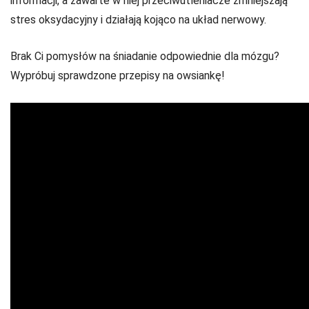
informacji, a zawarte w niej przeciwutleniacze zmniejszają
stres oksydacyjny i działają kojąco na układ nerwowy.
Brak Ci pomysłów na śniadanie odpowiednie dla mózgu?
Wypróbuj sprawdzone przepisy na owsiankę!