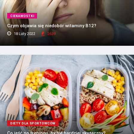
CIEKAWOSTKI
Czym objawia się niedobór witaminy B12?
18 Luty 2022
2639
DIETY DLA SPORTOWCÓW
Co jeść po treningu, by był bardziej skuteczny?