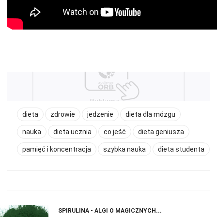
dieta
zdrowie
jedzenie
dieta dla mózgu
nauka
dieta ucznia
co jeść
dieta geniusza
pamięć i koncentracja
szybka nauka
dieta studenta
SPIRULINA - ALGI O MAGICZNYCH...