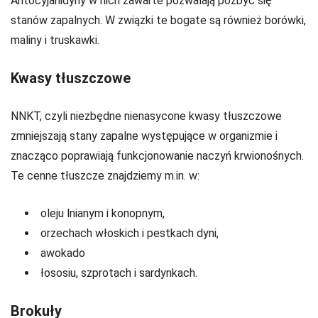
Antocyjanidyny w nich zawarte pozwalają pozbyć się
stanów zapalnych. W związki te bogate są również borówki,
maliny i truskawki.
Kwasy tłuszczowe
NNKT, czyli niezbędne nienasycone kwasy tłuszczowe
zmniejszają stany zapalne występujące w organizmie i
znacząco poprawiają funkcjonowanie naczyń krwionośnych.
Te cenne tłuszcze znajdziemy m.in. w:
oleju lnianym i konopnym,
orzechach włoskich i pestkach dyni,
awokado
łososiu, szprotach i sardynkach.
Brokuły