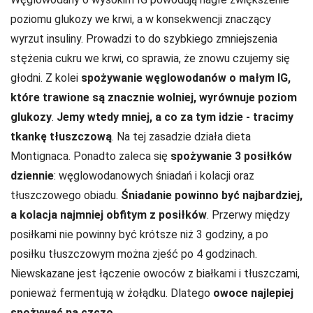
poziomu glukozy we krwi, a w konsekwencji znaczący
wyrzut insuliny. Prowadzi to do szybkiego zmniejszenia
stężenia cukru we krwi, co sprawia, że znowu czujemy się
głodni. Z kolei
spożywanie węglowodanów o małym IG,
które trawione są znacznie wolniej, wyrównuje poziom
glukozy
.
Jemy wtedy mniej, a co za tym idzie - tracimy
tkankę tłuszczową
. Na tej zasadzie działa dieta
Montignaca. Ponadto zaleca się
spożywanie 3 posiłków
dziennie
: węglowodanowych śniadań i kolacji oraz
tłuszczowego obiadu.
Śniadanie powinno być najbardziej,
a kolacja najmniej obfitym z posiłków
. Przerwy między
posiłkami nie powinny być krótsze niż 3 godziny, a po
posiłku tłuszczowym można zjeść po 4 godzinach.
Niewskazane jest łączenie owoców z białkami i tłuszczami,
ponieważ fermentują w żołądku. Dlatego
owoce najlepiej
spożywać na czczo.