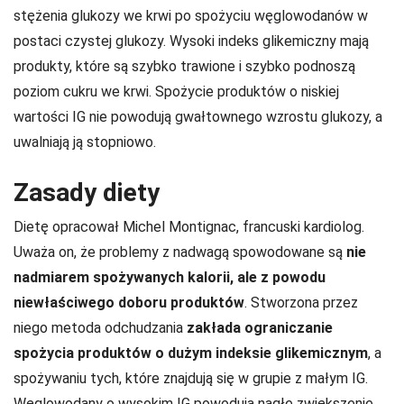
stężenia glukozy we krwi po spożyciu węglowodanów w
postaci czystej glukozy. Wysoki indeks glikemiczny mają
produkty, które są szybko trawione i szybko podnoszą
poziom cukru we krwi. Spożycie produktów o niskiej
wartości IG nie powodują gwałtownego wzrostu glukozy, a
uwalniają ją stopniowo.
Zasady diety
Dietę opracował Michel Montignac, francuski kardiolog.
Uważa on, że problemy z nadwagą spowodowane są
nie
nadmiarem spożywanych kalorii, ale z powodu
niewłaściwego doboru produktów
. Stworzona przez
niego metoda odchudzania
zakłada ograniczanie
spożycia produktów o dużym indeksie glikemicznym
, a
spożywaniu tych, które znajdują się w grupie z małym IG.
Węglowodany o wysokim IG powodują nagłe zwiększenie