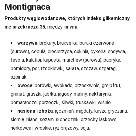
Montignaca
Produkty węglowodanowe, których indeks glikemiczny
nie przekracza 35
, między innymi:
warzywa
: brokuły, brukselka, buraki czerwone
(surowe), cebula, ciecierzyca, cukinia, cykoria, endywia,
fasola, kalafior, kapusta, marchew (surowa), papryka,
pomidory, por, rzodkiewki, sałata, szczaw, szparagi,
szpinak.
owoce
: borówki, awokado, brzoskwinie, grejpfrut,
granat, gruszki, jabłka, jagody, maliny, nektarynki,
pomarańcze, porzeczki, śliwki, truskawki, wiśnie.
nasiona i zboża
: jęczmień, migdały, kasza gryczana,
siemię lniane, sezam, słonecznik, orzechy laskowe,
nerkowca i włoskie, ryż brązowy, soja.