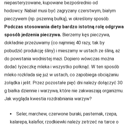
niepasteryzowane, kupowane bezpośrednio od
hodowcy. Nabiał musi być zagryzany czerstwym, białym
pieczywem (np. pszenną bułką), w określony sposób.
Podczas stosowania diety bardzo istotną rolę odgrywa
sposób jedzenia pieczywa.
Bierzemy kęs pieczywa,
dokładnie przeżuwamy (co najmniej 40 razy, tak by
pobudzić produkcję śliny) i mieszamy w ustach ze śliną, aż
do powstania wodnistej mazi. Dopiero wówczas można
dodać łyżeczkę mleka i wszystko połknąć. W ten sposób
mleko rozkłada się już w ustach, co zapobiega obciążaniu
żołądka i jelit. Przez pozostałe pięć dni należy dołączyć 30
g białka dziennie i warzywa, które nie zakwaszają organizmu.
Jak wygląda kwestia rozdrabniania warzyw?
Seler, marchew, czerwone buraki, pasternak, rzepa,
kalarepa, kalafior, rzodkiewki należy zetrzeć na tarce o