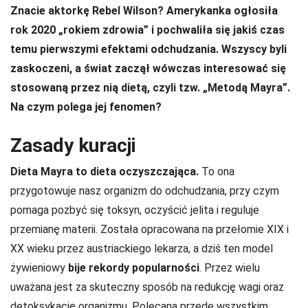
Znacie aktorkę Rebel Wilson? Amerykanka ogłosiła
rok 2020 „rokiem zdrowia” i
pochwaliła się jakiś czas
temu pierwszymi efektami odchudzania. Wszyscy byli
zaskoczeni, a świat zaczął wówczas interesować się
stosowaną przez nią dietą, czyli tzw. „Metodą Mayra”.
Na czym polega jej fenomen?
Zasady kuracji
Dieta Mayra to dieta oczyszczająca.
To ona
przygotowuje nasz organizm do odchudzania, przy czym
pomaga pozbyć się toksyn, oczyścić jelita i reguluje
przemianę materii. Została opracowana na przełomie XIX i
XX wieku przez austriackiego lekarza, a dziś ten model
żywieniowy
bije rekordy popularności
. Przez wielu
uważana jest za skuteczny sposób na redukcję wagi oraz
detoksykację organizmu. Polecana przede wszystkim